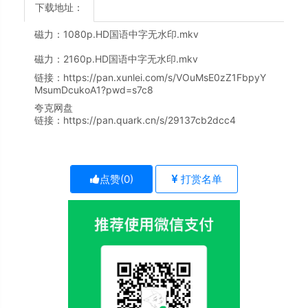
下载地址：
磁力：
1080p.HD国语中字无水印.mkv
磁力：
2160p.HD国语中字无水印.mkv
链接：
https://pan.xunlei.com/s/VOuMsE0zZ1FbpyY
MsumDcukoA1?pwd=s7c8
夸克网盘
链接：
https://pan.quark.cn/s/29137cb2dcc4
点赞(
0
)
打赏名单