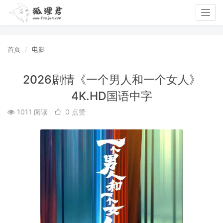
Togg
navig
首页
电影
2026剧情《一个男人和一个女人》
4K.HD国语中字
1011 阅读
0 点赞