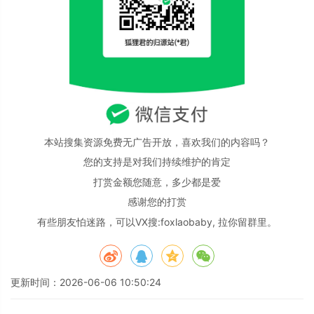
本站搜集资源免费无广告开放，喜欢我们的内容吗？
您的支持是对我们持续维护的肯定
打赏金额您随意，多少都是爱
感谢您的打赏
有些朋友怕迷路，可以VX搜:foxlaobaby, 拉你留群里。
更新时间：2026-06-06 10:50:24