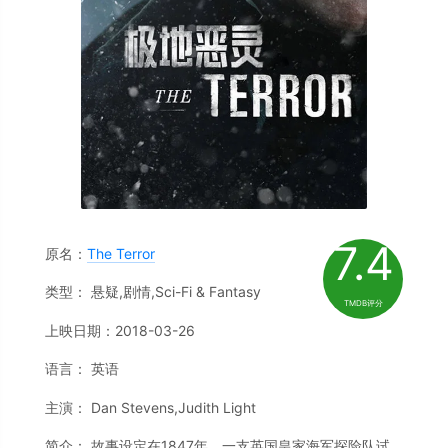
7.4
原名：
The Terror
类型： 悬疑,剧情,Sci-Fi & Fantasy
TMDB评分
上映日期：2018-03-26
语言： 英语
主演： Dan Stevens,Judith Light
简介： 故事设定在1847年，一支英国皇家海军探险队试