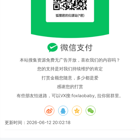
本站搜集资源免费无广告开放，喜欢我们的内容吗？
您的支持是对我们持续维护的肯定
打赏金额您随意，多少都是爱
感谢您的打赏
有些朋友怕迷路，可以VX搜:foxlaobaby, 拉你留群里。
更新时间：2026-06-12 20:02:18