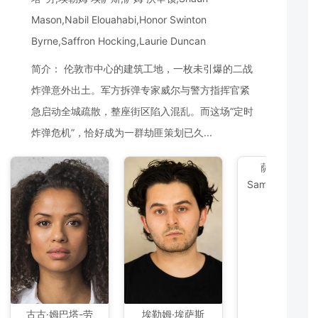
Mason,Nabil Elouahabi,Honor Swinton
Byrne,Saffron Hocking,Laurie Duncan
简介： 伦敦市中心的建筑工地，一枚未引爆的二战
炸弹意外出土。军方拆弹专家威尔与警方指挥官紧
急启动全城疏散，整座街区陷入混乱。而这场“定时
炸弹危机”，恰好成为一群劫匪策划已久...
萨姆·沃辛顿
Sam Worthingt
古古·姆巴塔-劳
埃勒姆·埃萨斯