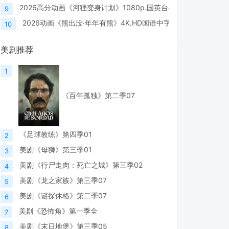
2026高分动画《河狸变身计划》1080p.国英台粤四语.BD中英双
9
2026动画《熊出没·年年有熊》4K.HD国语中字
10
美剧推荐
1
《百年孤独》第二季07
《足球教练》第四季01
2
美剧《母狮》第三季01
3
美剧《行尸走肉：死亡之城》第三季02
4
美剧《龙之家族》第三季07
5
美剧《谜探休格》第二季07
6
美剧《恐怖角》第一季全
7
美剧《末日地堡》第三季05
8