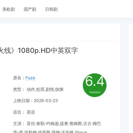
美欧剧
国产剧
日韩剧
火线》1080p.HD中英双字
6.4
原名：
Fuze
类型： 动作,犯罪,剧情,惊悚
TMDB评分
上映日期：2026-03-23
语言： 英语
主演： 亚伦·泰勒-约翰逊,提奥·詹姆斯,古古·姆巴
塔-劳,埃勒姆·埃萨斯,萨姆·沃辛顿,Shaun