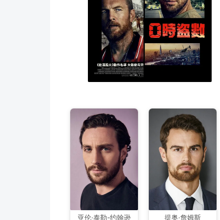
亚伦·泰勒-约翰逊
提奥·詹姆斯