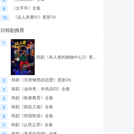
《太平年》全集
9
《反人类暴行》更新19
10
日韩剧推荐
1
韩剧《杀人者的购物中心2》更新06
韩剧《毛骨悚然的恋爱》更新06
2
韩剧《金特务：本色回归》全集
3
韩剧《铁拳教育》全集
4
韩剧《权欲之巅》全集
5
韩剧《韩国制造》全集
6
韩剧《认罪之罪》全集
7
韩剧《暴君的厨师》全集