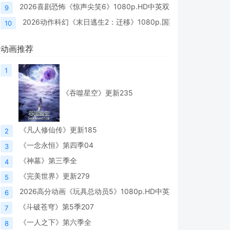
2026喜剧恐怖《惊声尖笑6》1080p.HD中英双字
9
2026动作科幻《末日逃生2：迁移》1080p.国英双语.BD中英双
10
动画推荐
1
《吞噬星空》更新235
Shaun Mason
Nabil Elouahabi
Honor Swint
《凡人修仙传》更新185
2
on
Shaun Mason
Nabil Elouahabi
Honor Swint
《一念永恒》第四季04
3
《神墓》第三季全
4
《完美世界》更新279
5
2026高分动画《玩具总动员5》1080p.HD中英双字
6
《斗破苍穹》第5季207
7
《一人之下》第六季全
8