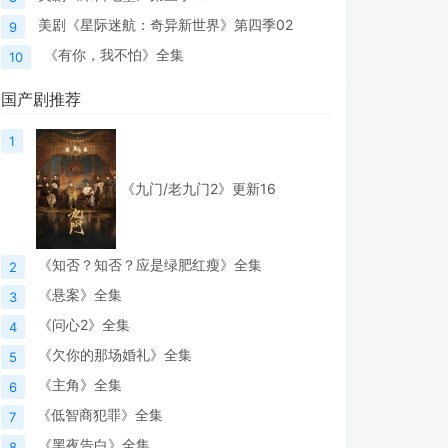
美剧《星际迷航：奇异新世界》第四季02
9
《有你，我不怕》全集
10
国产剧推荐
1
《九门/老九门2》更新16
《知否？知否？应是绿肥红瘦》全集
2
《悬案》全集
3
《问心2》全集
4
《欠你的那场婚礼》全集
5
《主角》全集
6
《低智商犯罪》全集
7
《黑夜告白》全集
8