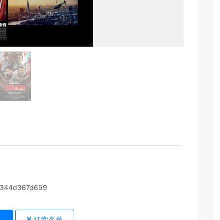
s/8344d367d699
打赏名单