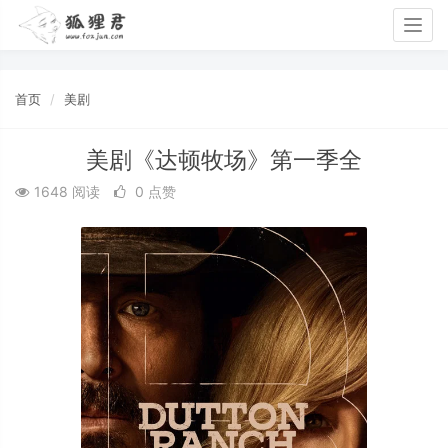
Togg
navig
首页
美剧
美剧《达顿牧场》第一季全
1648 阅读
0 点赞