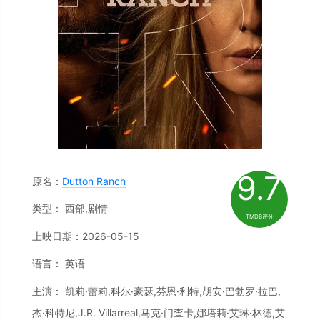
9.7
原名：
Dutton Ranch
类型： 西部,剧情
TMDB评分
上映日期：2026-05-15
语言： 英语
主演： 凯莉·蕾莉,科尔·豪瑟,芬恩·利特,胡安·巴勃罗·拉巴,
杰·科特尼,J.R. Villarreal,马克·门查卡,娜塔莉·艾琳·林德,艾