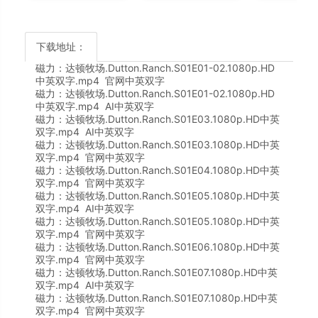
下载地址：
磁力：
达顿牧场.Dutton.Ranch.S01E01-02.1080p.HD
中英双字.mp4
官网中英双字
磁力：
达顿牧场.Dutton.Ranch.S01E01-02.1080p.HD
中英双字.mp4
AI中英双字
磁力：
达顿牧场.Dutton.Ranch.S01E03.1080p.HD中英
双字.mp4
AI中英双字
磁力：
达顿牧场.Dutton.Ranch.S01E03.1080p.HD中英
双字.mp4
官网中英双字
磁力：
达顿牧场.Dutton.Ranch.S01E04.1080p.HD中英
双字.mp4
官网中英双字
磁力：
达顿牧场.Dutton.Ranch.S01E05.1080p.HD中英
双字.mp4
AI中英双字
磁力：
达顿牧场.Dutton.Ranch.S01E05.1080p.HD中英
双字.mp4
官网中英双字
磁力：
达顿牧场.Dutton.Ranch.S01E06.1080p.HD中英
双字.mp4
官网中英双字
磁力：
达顿牧场.Dutton.Ranch.S01E07.1080p.HD中英
双字.mp4
AI中英双字
磁力：
达顿牧场.Dutton.Ranch.S01E07.1080p.HD中英
双字.mp4
官网中英双字