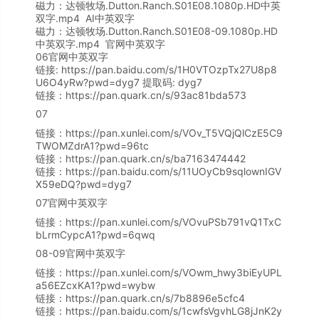
磁力：
达顿牧场.Dutton.Ranch.S01E08.1080p.HD中英
双字.mp4
AI中英双字
磁力：
达顿牧场.Dutton.Ranch.S01E08-09.1080p.HD
中英双字.mp4
官网中英双字
06官网中英双字
链接:
https://pan.baidu.com/s/1H0VTOzpTx27U8p8
U6O4yRw?pwd=dyg7
提取码: dyg7
链接：
https://pan.quark.cn/s/93ac81bda573
07
链接：
https://pan.xunlei.com/s/VOv_T5VQjQlCzE5C9
TWOMZdrA1?pwd=96tc
链接：
https://pan.quark.cn/s/ba7163474442
链接：
https://pan.baidu.com/s/11UOyCb9sqlownIGV
X59eDQ?pwd=dyg7
07官网中英双字
链接：
https://pan.xunlei.com/s/VOvuPSb791vQ1TxC
bLrmCypcA1?pwd=6qwq
08-09官网中英双字
链接：
https://pan.xunlei.com/s/VOwm_hwy3biEyUPL
a56EZcxKA1?pwd=wybw
链接：
https://pan.quark.cn/s/7b8896e5cfc4
链接：
https://pan.baidu.com/s/1cwfsVgvhLG8jJnK2y