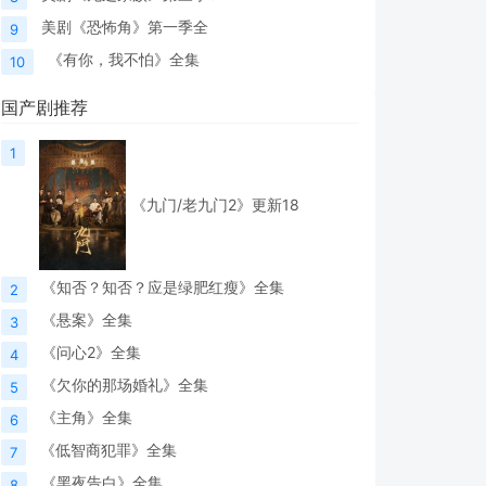
美剧《恐怖角》第一季全
9
《有你，我不怕》全集
10
国产剧推荐
1
《九门/老九门2》更新18
《知否？知否？应是绿肥红瘦》全集
2
《悬案》全集
3
《问心2》全集
4
《欠你的那场婚礼》全集
5
《主角》全集
6
《低智商犯罪》全集
7
《黑夜告白》全集
8