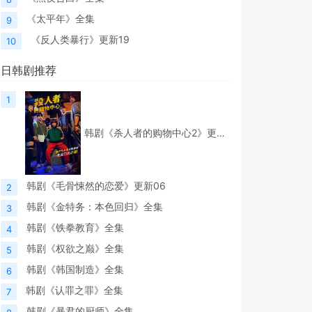
《太平年》全集
9
《反人类暴行》更新19
10
日韩剧推荐
1
韩剧《杀人者的购物中心2》更新06
韩剧《毛骨悚然的恋爱》更新06
2
韩剧《金特务：本色回归》全集
3
韩剧《铁拳教育》全集
4
韩剧《权欲之巅》全集
5
韩剧《韩国制造》全集
6
韩剧《认罪之罪》全集
7
韩剧《暴君的厨师》全集