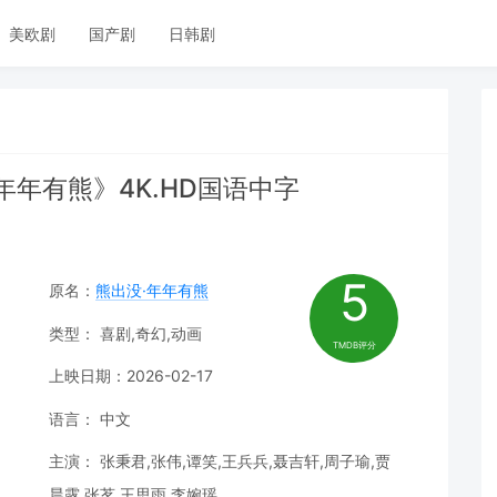
美欧剧
国产剧
日韩剧
·年年有熊》4K.HD国语中字
5
原名：
熊出没·年年有熊
类型： 喜剧,奇幻,动画
TMDB评分
上映日期：2026-02-17
语言： 中文
主演： 张秉君,张伟,谭笑,王兵兵,聂吉轩,周子瑜,贾
晨露,张茗,王思雨,李婉瑶