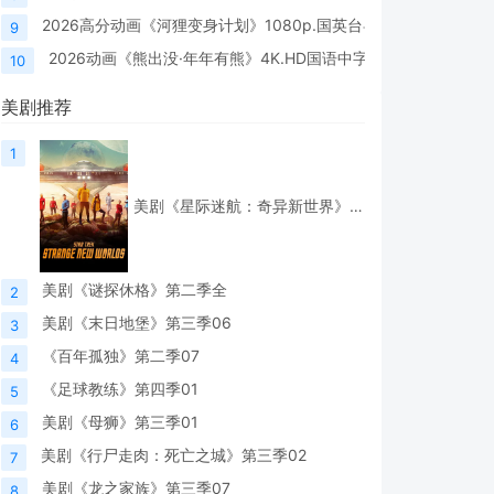
2026高分动画《河狸变身计划》1080p.国英台粤四语.BD中英双
9
2026动画《熊出没·年年有熊》4K.HD国语中字
10
美剧推荐
1
美剧《星际迷航：奇异新世界》第四季03
美剧《谜探休格》第二季全
2
美剧《末日地堡》第三季06
3
《百年孤独》第二季07
4
《足球教练》第四季01
5
美剧《母狮》第三季01
6
美剧《行尸走肉：死亡之城》第三季02
7
美剧《龙之家族》第三季07
8