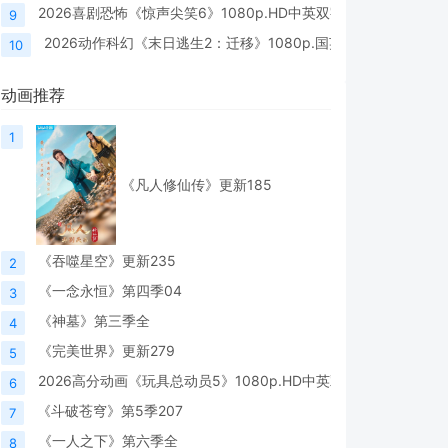
2026喜剧恐怖《惊声尖笑6》1080p.HD中英双字
9
2026动作科幻《末日逃生2：迁移》1080p.国英双语.BD中英双
10
动画推荐
1
周子瑜
贾晨露
张
《凡人修仙传》更新185
周子瑜
贾晨露
Ming Z
《吞噬星空》更新235
2
《一念永恒》第四季04
3
《神墓》第三季全
4
《完美世界》更新279
5
2026高分动画《玩具总动员5》1080p.HD中英双字
6
《斗破苍穹》第5季207
7
《一人之下》第六季全
8