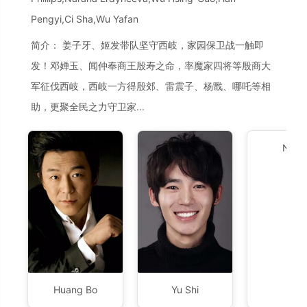
Pengyi,Ci Sha,Wu Yafan
简介： 姜子牙、姬发带队坚守西岐，家园保卫战一触即
发！邓婵玉、闻仲奉商王殷寿之命，率魔家四将等殷商大
军征伐西岐，西岐一方得殷郊、雷震子、杨戬、哪吒等相
助，更聚全民之力守卫家...
Nash
Huang Bo
Yu Shi