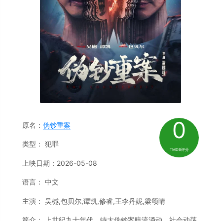
0
原名：
伪钞重案
类型： 犯罪
TMDB评分
上映日期：2026-05-08
语言： 中文
主演： 吴樾,包贝尔,谭凯,修睿,王李丹妮,梁颂晴
简介： 上世纪九十年代，特大伪钞案暗流涌动，社会动荡