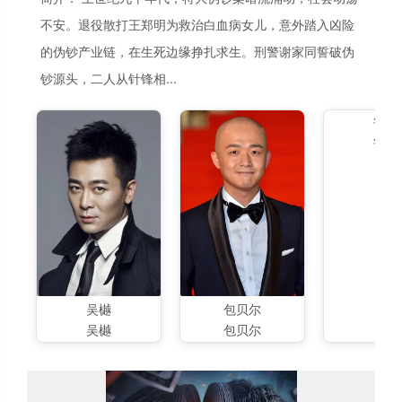
不安。退役散打王郑明为救治白血病女儿，意外踏入凶险
的伪钞产业链，在生死边缘挣扎求生。刑警谢家同誓破伪
钞源头，二人从针锋相...
谭凯
谭凯
吴樾
包贝尔
吴樾
包贝尔