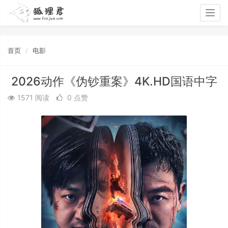
Togg
navig
首页
电影
2026动作《伪钞重案》4K.HD国语中字
1571 阅读
0 点赞