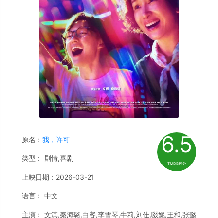
6.5
原名：
我，许可
类型： 剧情,喜剧
TMDB评分
上映日期：2026-03-21
语言： 中文
主演： 文淇,秦海璐,白客,李雪琴,牛莉,刘佳,啜妮,王和,张懿