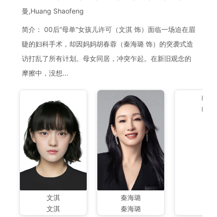
曼,Huang Shaofeng
简介： 00后“母单”女孩儿许可（文淇 饰）面临一场迫在眉
睫的妇科手术，却因妈妈胡春蓉（秦海璐 饰）的突袭式造
访打乱了所有计划。母女同居，冲突乍起。在新旧观念的
摩擦中，没想...
白客
白客
文淇
秦海璐
文淇
秦海璐