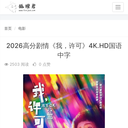
Togg
navig
首页
电影
2026高分剧情《我，许可》4K.HD国语
中字
2503 阅读
0 点赞